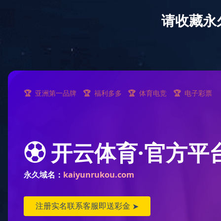
韦德
韦德
新闻资讯
当前位置：
韦德（中国）
>
新闻资讯
>
区域公司新闻
集团新闻
区域公司新闻