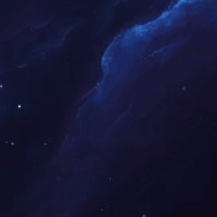
1年度工程建设质量管理小组优秀成果展示经验交流会。会上宣读了202
QC小组编制的《提高干挂石材幕墙一次验收合格率》荣获Ⅱ...
下竹安公司迎来成立18周年“成人礼”
5月11日，韦德官方网集团旗下的武汉竹安工程设备管理有限公司迎来成
跨越发展屡创佳绩，竹安公司步履坚实地走过了18个春秋。 ...
团总承包公司再获5项省级QC成果
协会公布《2022年湖北省工程建设QC小组活动成果评审结果》，韦德
 小组：朗诗万里河山QC小组...
江西公司滨江云宸项目月度考核成绩优异
技术标准的执行力度，营造争先创优的良好氛围，3月30日，江西锦润