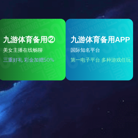
施工现场举行，围绕“遵守安全生产法 当好第一责任
行。韦德官方网建设集团副总裁朱兴宇、安环部副总
建筑业2021年度QC成果发布竞赛活动前五名颁授
的《高空超...