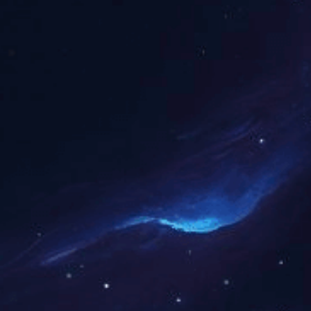
2022-05
近日，重庆市建筑业协会举办202
网建设集团西南公司天堡寨安置房项目
[竹安公司]韦德官方网集团旗
11
2022-05
峥嵘岁月十八载，风华正茂向未来。
路上披荆斩棘，到转型升级逆流而上、
[总承包公司]韦德官方网集
26
2022-04
4月20日，湖北省建设工程质量安全
类成果2项、Ⅲ类成果3项。 Ⅰ类成果
[江西公司]韦德官方网集团
19
2022-04
为进一步强化项目质量、安全文明、