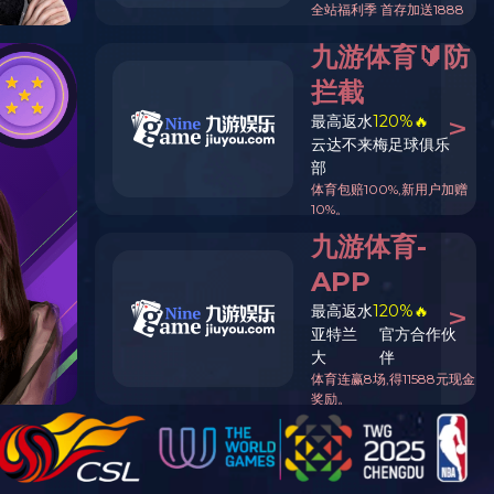
设集团总承包公司荣获Ⅱ类成果1项、Ⅲ类成果2项。
刘火焱等到校参观交流，并赠送一面上书“筑校园保
公司安全主管徐衡的评价。这个90后阳光小伙儿，