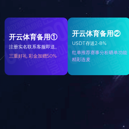
[云南公司]韦德官方网集团云
02
2022-06
6月1日，韦德官方网建设集团云南
人”这一主题，对安全生产月活动和近期
[总承包公司]韦德官方网集团
02
2022-06
6月1日，韦德官方网建设集团总承
经理武华，总承包公司执行总经理马军
[总承包公司]韦德官方网集
24
2022-05
5月19日，武汉建筑业2021年度
武汉市工人先锋号，韦德官方网集团总
[西南公司]韦德官方网集团
18