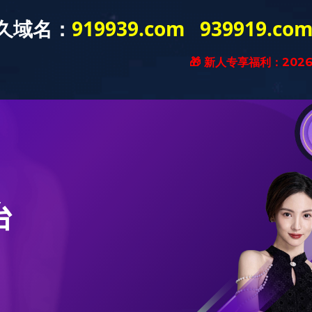
（中国）
关于韦德官方网
业务板块
新闻资
（中国）
关于韦德官方网
业务板块
巍巍韦德官方网
通知公告