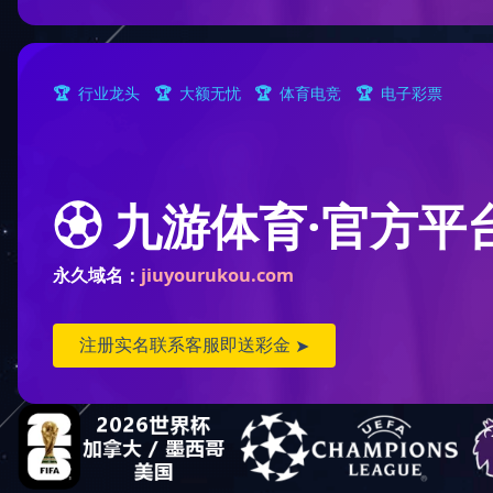
上一篇：
《巍巍韦德官方网》第111期