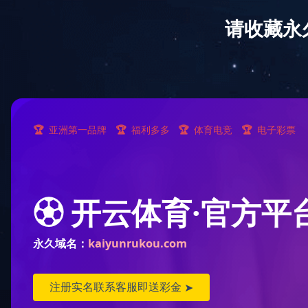
韦德
韦德
新闻资讯
当前位置：
韦德（中国）
>
新闻资讯
>
巍巍韦德官方
集团新闻
区域公司新闻