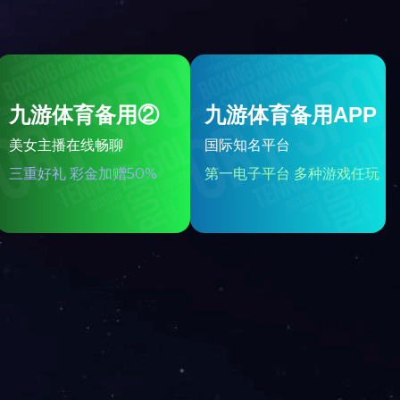
扫码关注我们