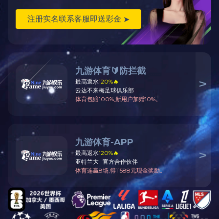
近日，武汉建筑业协会公布《武汉地区建筑业2022年优秀QC成
果获奖名单》，总承包公司发布的5项成果入选，其中，Ⅰ类成果2
项、Ⅱ类成果2项、Ⅲ类成果1项。
武汉建筑业危大工程专项施工方案编制技能大赛
武汉建筑业协会、武汉建设安全协会、武汉市建筑行业工会联
合会共同举办的“武汉建筑业第二届危大工程（基坑工程类）专项施
工方案编制技能大赛”中，总承包公司朗诗熙华府项目(徐东村城中
村改造K2、K3及扩大地块)荣获优秀组织奖。
[责任编辑：李华蕾]