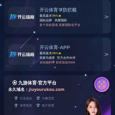
地、武汉地区建筑业2022年优秀QC成果、武汉建筑业第二届危大工
程（基坑工程类）专项施工方案编制技能大赛获奖名单公布，韦德
官方网建设集团总承包公司再获多项荣誉。
武汉市建筑施工安全生产标准化示范工地
7月21日，武汉市建设安全协会发布《关于公布2022年上半年
武汉市建筑施工安全生产标准化示范工地的通报》，总承包公司承
建的朗诗熙华府（徐东村城中村改造K2、K3及扩大地块）、湖北交
投产城华园二期项目名列其中。
武汉地区建筑业优秀QC成果