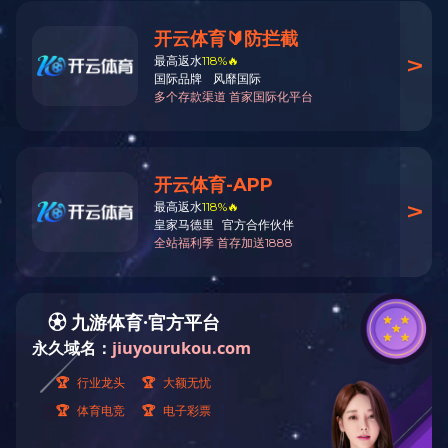
9月26日，黄冈市自然资源和城乡建设局党组成员、市国有土
地储备中心主任鲁斌，团风县政府党组成员、副县长唐宁等一行来
到韦德官方网集团，实地开展走访调研。
座谈会上，韦德官方网集团党委书记、董事长程理财介绍了企
业的经济运行情况、转型调整的阶段性进展和当前面临的瓶颈困
难。他说，非常感谢市县两级党委政府、主管部门一直以来的大力
支持，在攻坚破局的关键时期，希望各级领导给予更多指导帮助，
助力企业重回良性发展轨道。