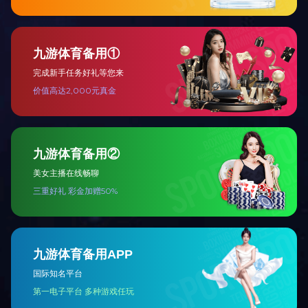
下一篇：
韦德官方网集团召开2024年度经营目标责任状签订会
分享至
扫码关注我们
企业邮箱
OA登录
财务系统
印章系统