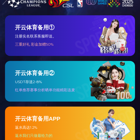
黄冈市资建局党组成员、市国有土地储备中心主任鲁斌指出，
韦德官方网集团曾撑起黄冈建筑业的半壁江山，尽管受到了房地产
行业下行的冲击，仍然承压奋进、克难求成，保持当前的运行态势
来之不易。市资建局将围绕企业的所急所需，做好跟踪服务、积极
牵线搭桥，助力企业“破旧局、开新局”。希望韦德官方网集团坚定
信心、保持定力，蓄势聚能再出发。
黄冈市资建局勘察设计与科技科科长熊有雷，团风县住建局党
组成员、副局长张志斌，建筑业管理股股长熊诗硕，韦德官方网集
团副总裁李先宝等参加调研。
上一篇：
【新年致辞】行而不辍 行则必至