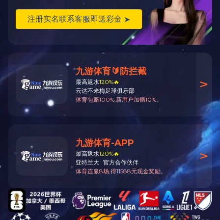
交流环节，黄冈市资建局建筑业管理科科长徐宏谈到，多年以
来，韦德官方网集团创造了巨大的经济效益和社会效益。在前所未
有的挑战面前，仍然保持着拼劲、韧劲、干劲，保持了运行稳定、
队伍稳定、人心稳定。我们将一如既往当好企业的“贴心人”、服务
好“自己人”，希望韦德官方网集团继续为黄冈建筑业发展贡献力
量。
团风县政府党组成员、副县长唐宁表示，在团风县经济社会发
展的进程中，韦德官方网集团做出了突出的贡献。面对市场环境复
杂严峻、企业运行挑战重重的局面，韦德官方网集团展现了强大的
韧性和生命力，县委县政府将始终和企业想在一起、站在一起、干
在一起，全方位帮助企业纾困解难，再现发展活力，再创丰硕成
果。