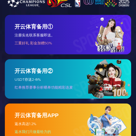
28.浙江金华第一建筑安装工程有限公司
29.广厦建设集团有限责任公司
30.中国有色金属工业第七冶金建设公司
31.新疆北新路桥建设股份有限公司
32.中国水利水电第七工程局
33.上海建设机场道路工程有限公司
34.上海市第二建筑有限公司
35.中国机械工业第三安装工程公司
36.太原市第一建筑工程公司
37.太原路桥建设有限公司
38.山西路桥第二工程有限公司
39.山西省宏图建设工程有限公司
40.河南四建股份有限公司
41.河南省第五建筑安装工程有限公司
42.中国建筑第七工程局第四建筑公司