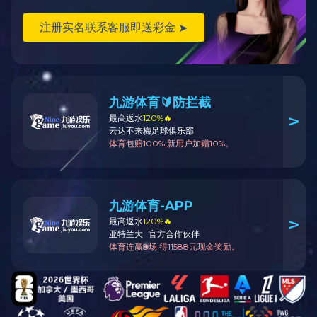
13.深圳市市政工程总公司
14.深圳市建筑工程股份有限公司
15.安徽鲁班建设投资集团有限公司
16.大连宜华建筑工程有限公司
17.青海汇通建筑安装工程有限公司
18.中铁十二局集团有限公司
19.中铁十七局集团有限公司
20.中铁十八局集团有限公司
21.中铁十一局集团第四工程有限公司
22.北京市设备安装工程公司
23.启东工业设备安装有限公司
24.广东省工业设备安装公司
25.浙江昆仑建设集团股份有限公司
26.浙江宝业建设集团有限公司
27.五洋建设集团股份有限公司