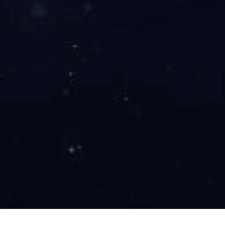
103.庆东油田建筑安装集团股份有限公司
104.西部华旗建筑工程股份有限公司
105.博乐赛里木建筑安装工程有限责任公司
106.中铁八局集团第一工程有限公司
107.江西昌南建设工程集团公司
108.安丘市华安建筑安装有限责任公司
109.中国石油天然气第六建设公司
110.大连盛基建筑安装工程有限公司
111.内蒙古第二建设股份有限公司
上一篇：
热烈祝贺我公司2004年度被评为全国用户满意工程
下一篇：
湖北韦德官方网集团做好发放民工工资工作
分享至